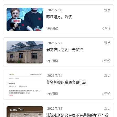
2026/7/30
观点
韩红塌方，活该
168阅读
0评论
2026/7/21
观点
弱势农民之殇—光伏贷
191阅读
0评论
2026/7/21
观点
莫名其妙的联通套路电话
198阅读
0评论
2026/7/15
观点
法院难道是只讲理不讲道德的地方？看