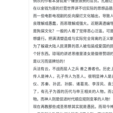
悯农的作者本身就是个铺张浪费的官员。孔融让
在以金钱为首的烂霓世界讲不切实际的思想品德
而一些电影电视剧的反向糜烂文化输出，导致
良理解成愚蠢，而恶理解成强大。近期满遗编
是狗屎文化？一般的人看了觉得恶心泛滥。可
想盛行。把满清塑造成与实际完全背离的正义
为了躲避大陆人民清算的恶人被包装成爱国的
个好东西。琼瑶的讲述思维里渣女是值得赞颂
是以污而竖牌坊的！
兵法有云，不战而屈人之兵 善之善者也。历史
传人是神人，孔子传人为圣人。很明显神人是
仪、苏秦、孙武、孙膑、诸葛亮、李淳风、袁
了，有孔子为首的历代与帝王相关的人物。而
物。而神人则是促进时代顺应规则变革的人物！
现在再教那些成圣思想其实就是愚民。而现今