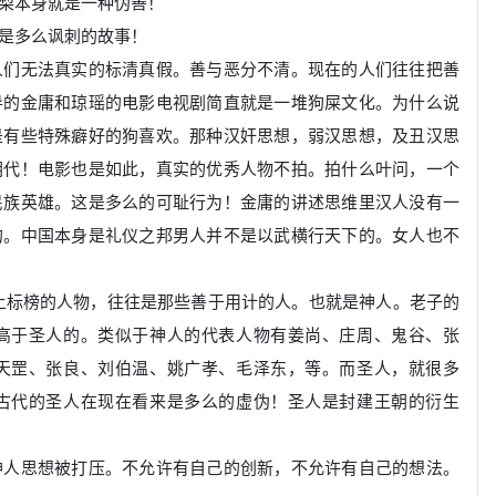
梨本身就是一种伪善！
是多么讽刺的故事！
人们无法真实的标清真假。善与恶分不清。现在的人们往往把善
导的金庸和琼瑶的电影电视剧简直就是一堆狗屎文化。为什么说
是有些特殊癖好的狗喜欢。那种汉奸思想，弱汉思想，及丑汉思
朝代！电影也是如此，真实的优秀人物不拍。拍什么叶问，一个
民族英雄。这是多么的可耻行为！金庸的讲述思维里汉人没有一
的。中国本身是礼仪之邦男人并不是以武横行天下的。女人也不
上标榜的人物，往往是那些善于用计的人。也就是神人。老子的
高于圣人的。类似于神人的代表人物有姜尚、庄周、鬼谷、张
天罡、张良、刘伯温、姚广孝、毛泽东，等。而圣人，就很多
古代的圣人在现在看来是多么的虚伪！圣人是封建王朝的衍生
神人思想被打压。不允许有自己的创新，不允许有自己的想法。