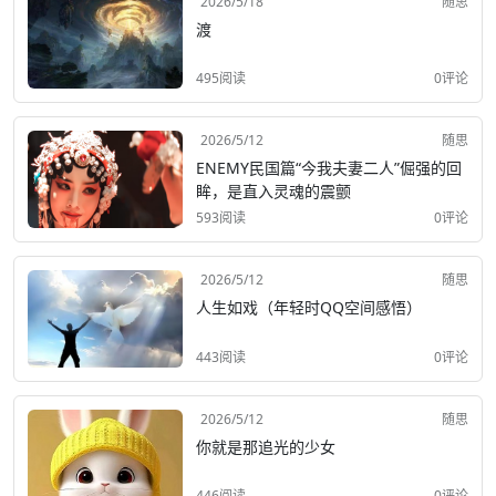
2026/5/18
随思
渡
495阅读
0评论
2026/5/12
随思
ENEMY民国篇“今我夫妻二人”倔强的回
眸，是直入灵魂的震颤
593阅读
0评论
2026/5/12
随思
人生如戏（年轻时QQ空间感悟）
443阅读
0评论
2026/5/12
随思
你就是那追光的少女
446阅读
0评论