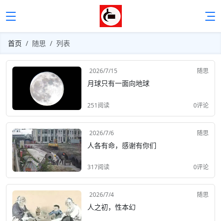
首页
随思
列表
2026/7/15
随思
月球只有一面向地球
251阅读
0评论
2026/7/6
随思
人各有命，感谢有你们
317阅读
0评论
2026/7/4
随思
人之初，性本幻