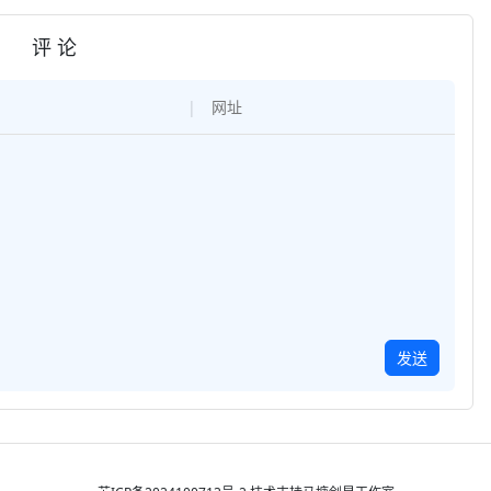
评 论
发送