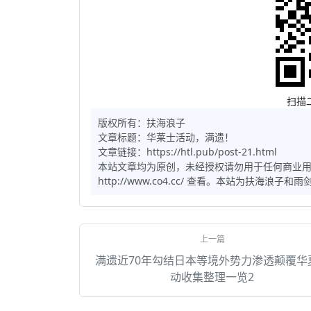
扫描
版权所有：
扶海浪子
文章标题：
华莱士活动，满遗！
文章链接：https://htl.pub/post-21.html
本站文章均为原创，未经授权请勿用于任何商业
http://www.co4.cc/ 查看。本站为扶海浪
满遗近70年勾结日本等境外势力渗透颠覆华
动收集整理一览2