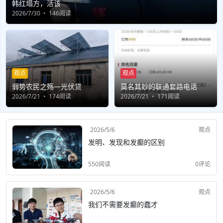
韩红塌方，活该
2026/7/30
146阅读
观点
观点
弱势农民之殇—光伏贷
莫名其妙的联通套路电话
2026/7/21
174阅读
2026/7/21
171阅读
2026/5/6
观点
发明、发现和发癫的区别
550阅读
0评论
2026/5/6
观点
我们不需要发癫的蠢才