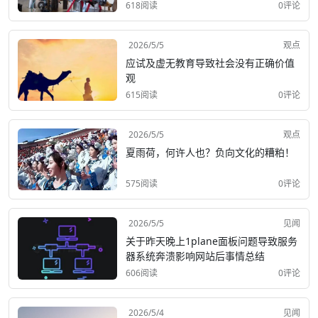
618阅读
0评论
2026/5/5
观点
应试及虚无教育导致社会没有正确价值
观
615阅读
0评论
2026/5/5
观点
夏雨荷，何许人也？负向文化的糟粕！
575阅读
0评论
2026/5/5
见闻
关于昨天晚上1plane面板问题导致服务
器系统奔溃影响网站后事情总结
606阅读
0评论
2026/5/4
见闻